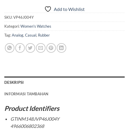
Add to Wishlist
SKU:
VP46J004Y
Kategori:
Women's Watches
Tag:
Analog
,
Casual
,
Rubber
DESKRIPSI
INFORMASI TAMBAHAN
Product Identifiers
GTINM148JVP46J004Y
4966006802368