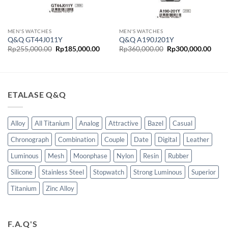
MEN'S WATCHES
MEN'S WATCHES
Q&Q GT44J011Y
Q&Q A190J201Y
ga
Harga
Harga
Harga
Harg
Rp
255,000.00
Rp
185,000.00
Rp
360,000.00
Rp
300,000.00
t
aslinya
saat
aslinya
saat
adalah:
ini
adalah:
ini
lah:
Rp255,000.00.
adalah:
Rp360,000.00.
adala
00,000.00.
Rp185,000.00.
Rp30
ETALASE Q&Q
Alloy
All Titanium
Analog
Attractive
Bazel
Casual
Chronograph
Combination
Couple
Date
Digital
Leather
Luminous
Mesh
Moonphase
Nylon
Resin
Rubber
Silicone
Stainless Steel
Stopwatch
Strong Luminous
Superior
Titanium
Zinc Alloy
F.A.Q'S