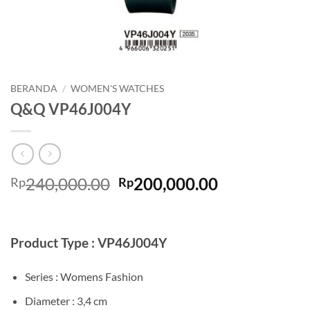
BERANDA
/
WOMEN'S WATCHES
Q&Q VP46J004Y
Harga
Harga
240,000.00
200,000.00
Rp
Rp
aslinya
saat
adalah:
ini
Rp240,000.00.
adalah:
Product Type : VP46J004Y
Rp200,000.0
Series : Womens Fashion
Diameter : 3,4 cm