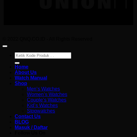
© 2022 QNQ.CO.ID - All Rights Reserved
Pencarian
untuk:
Home
About Us
Watch Manual
Shop
Men’s Watches
Women’s Watches
Couple’s Watches
Kid’s Watches
Stopwatches
Contact Us
BLOG
Masuk / Daftar
Follow Us On