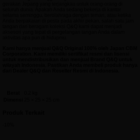
gerakan Jepang yang terjangkau untuk orang-orang di
seluruh dunia. Apakah Anda sedang bekerja di kantor
selama seminggu, berolahraga dengan teman, atau ketika
Anda berpakaian di pesta pada akhir pekan, salah satu jam
tangan dari beragam koleksi Q&Q kami dapat menjadi
aksesori yang tepat di pergelangan tangan Anda dalam
aktivitas apa pun di hidupmu.
Kami hanya menjual Q&Q Original 100% oleh Japan CBM
Corporation. Kami memiliki sertifikat resmi dan lisensi
untuk mendistribusikan dan menjual Brand Q&Q untuk
wilayah Indonesia. Pastikan Anda membeli produk hanya
dari Dealer Q&Q dan Reseller Resmi di Indonesia.
Berat
0.2 kg
Dimensi
25 × 25 × 25 cm
Produk Terkait
-10%