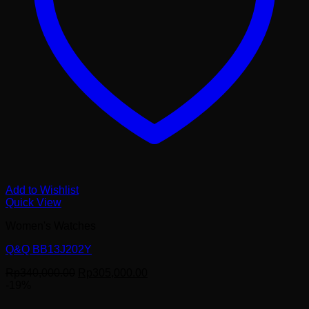
Add to Wishlist
Quick View
Women's Watches
Q&Q BB13J202Y
Harga
Harga
Rp
340,000.00
Rp
305,000.00
aslinya
saat
-19%
adalah:
ini