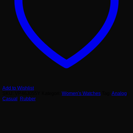
Add to Wishlist
SKU:
VP46J055Y
Kategori:
Women's Watches
Tag:
Analog
,
Casual
,
Rubber