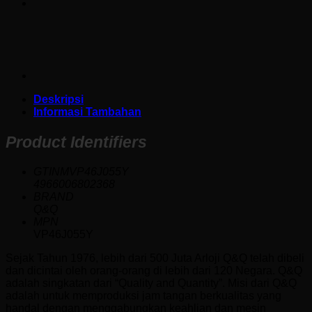
Deskripsi
Informasi Tambahan
Product Identifiers
GTINMVP46J055Y
4966006802368
BRAND
Q&Q
MPN
VP46J055Y
Sejak Tahun 1976, lebih dari 500 Juta Arloji Q&Q telah dibeli
dan dicintai oleh orang-orang di lebih dari 120 Negara. Q&Q
adalah singkatan dari “Quality and Quantity”. Misi dari Q&Q
adalah untuk memproduksi jam tangan berkualitas yang
handal dengan menggabungkan keahlian dan mesin