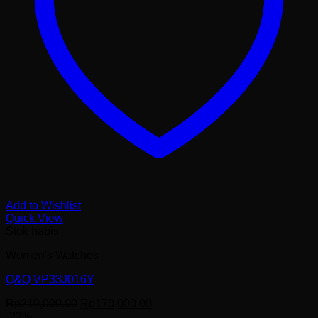
Add to Wishlist
Quick View
Stok habis
Women's Watches
Q&Q VP33J016Y
Harga
Harga
Rp
210,000.00
Rp
170,000.00
aslinya
saat
-22%