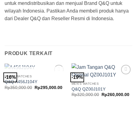
untuk mendistribusikan dan menjual Brand Q&Q untuk
wilayah Indonesia. Pastikan Anda membeli produk hanya
dari Dealer Q&Q dan Reseller Resmi di Indonesia.
PRODUK TERKAIT
STOK HABIS
MEN'S WATCHES
-16%
-19%
Add to
Add to
Q&Q A456J104Y
Wishlist
Wishlist
MEN'S WATCHES
Harga
Harga
Rp
350,000.00
Rp
295,000.00
Q&Q QZ00J101Y
aslinya
saat
Harga
Har
Rp
320,000.00
Rp
260,000.00
adalah:
ini
aslinya
saa
Rp350,000.00.
adalah:
adalah:
ini
Rp295,000.00.
Rp320,000.00.
ada
Rp2