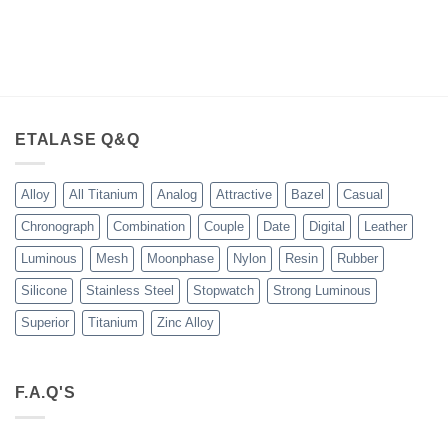
ETALASE Q&Q
Alloy
All Titanium
Analog
Attractive
Bazel
Casual
Chronograph
Combination
Couple
Date
Digital
Leather
Luminous
Mesh
Moonphase
Nylon
Resin
Rubber
Silicone
Stainless Steel
Stopwatch
Strong Luminous
Superior
Titanium
Zinc Alloy
F.A.Q'S