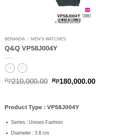
BERANDA
/
MEN'S WATCHES
Q&Q VP58J004Y
Harga
Harga
210,000.00
180,000.00
Rp
Rp
aslinya
saat
adalah:
ini
Rp210,000.00.
adalah:
Product Type : VP58J004Y
Rp180,000.0
Series : Unisex Fashion
Diameter : 3.8 cm