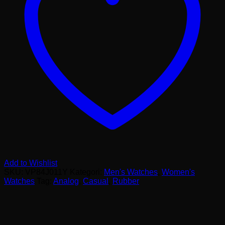
Add to Wishlist
SKU:
VP84J011Y
Kategori:
Men's Watches
,
Women's
Watches
Tag:
Analog
,
Casual
,
Rubber