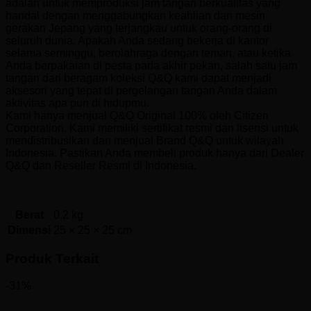
adalah untuk memproduksi jam tangan berkualitas yang
handal dengan menggabungkan keahlian dan mesin
gerakan Jepang yang terjangkau untuk orang-orang di
seluruh dunia. Apakah Anda sedang bekerja di kantor
selama seminggu, berolahraga dengan teman, atau ketika
Anda berpakaian di pesta pada akhir pekan, salah satu jam
tangan dari beragam koleksi Q&Q kami dapat menjadi
aksesori yang tepat di pergelangan tangan Anda dalam
aktivitas apa pun di hidupmu.
Kami hanya menjual Q&Q Original 100% oleh Citizen
Corporation. Kami memiliki sertifikat resmi dan lisensi untuk
mendistribusikan dan menjual Brand Q&Q untuk wilayah
Indonesia. Pastikan Anda membeli produk hanya dari Dealer
Q&Q dan Reseller Resmi di Indonesia.
Berat
0.2 kg
Dimensi
25 × 25 × 25 cm
Produk Terkait
-31%