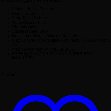
Product Type : VP84J011Y
Rp180,000.00.
Series : Unisex Fashion
Diameter : 3,8 cm
Strap Type : Rubber
Water Resist : 10 Bar
Mineral Glass
Stainless Steel Back
Indications : Hours, Minutes, Seconds.
Watch Power Type : Battery (Engine by CITIZEN Watch
Co.)
Watch Movement : Miyota Cal 2035.
FREE Q&Q WATCH BOX AND PAPER BAG
INCLUDED.
Stok habis