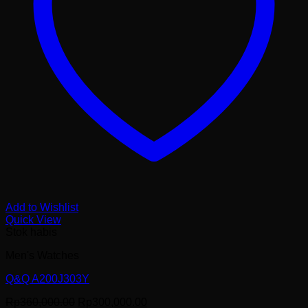
Add to Wishlist
Quick View
Stok habis
Men's Watches
Q&Q A200J303Y
Harga
Harga
Rp
360,000.00
Rp
300,000.00