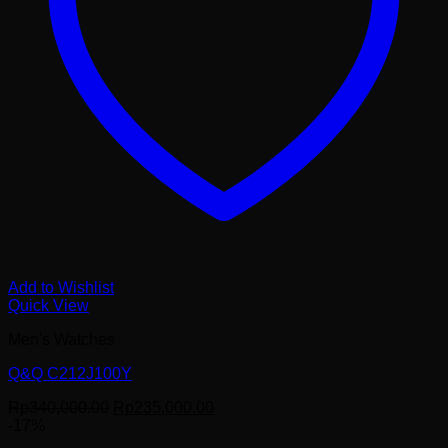
Add to Wishlist
Quick View
Men's Watches
Q&Q C212J100Y
Harga
Harga
Rp
340,000.00
Rp
235,000.00
aslinya
saat
-17%
adalah:
ini