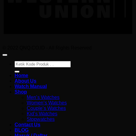
© 2022 QNQ.CO.ID - All Rights Reserved
Pencarian
untuk:
Home
About Us
Watch Manual
Shop
Men’s Watches
Women’s Watches
Couple’s Watches
Kid’s Watches
Stopwatches
Contact Us
BLOG
Masuk / Daftar