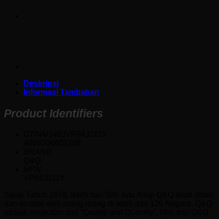
Deskripsi
Informasi Tambahan
Product Identifiers
GTINM148JVP84J011Y
4966006802368
BRAND
Q&Q
MPN
VP84J011Y
Sejak Tahun 1976, lebih dari 500 Juta Arloji Q&Q telah dibeli
dan dicintai oleh orang-orang di lebih dari 120 Negara. Q&Q
adalah singkatan dari “Quality and Quantity”. Misi dari Q&Q