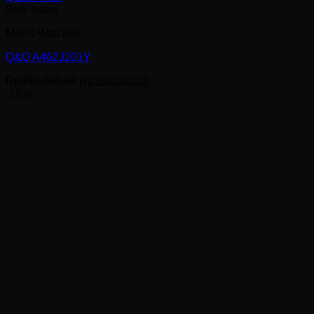
Stok habis
Men's Watches
Q&Q A462J201Y
Harga
Harga
Rp
450,000.00
Rp
360,000.00
aslinya
saat
-16%
adalah:
ini
Rp450,000.00.
adalah:
Rp360,000.00.