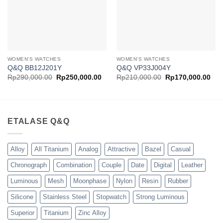
WOMEN'S WATCHES
WOMEN'S WATCHES
Q&Q BB12J201Y
Q&Q VP33J004Y
Harga
Harga
Harga
Har
Rp
290,000.00
Rp
250,000.00
Rp
210,000.00
Rp
170,000.00
aslinya
saat
aslinya
saa
adalah:
ini
adalah:
ini
Rp290,000.00.
adalah:
Rp210,000.00.
ada
Rp250,000.00.
Rp1
ETALASE Q&Q
Alloy
All Titanium
Analog
Attractive
Bazel
Casual
Chronograph
Combination
Couple
Date
Digital
Leather
Luminous
Mesh
Moonphase
Nylon
Resin
Rubber
Silicone
Stainless Steel
Stopwatch
Strong Luminous
Superior
Titanium
Zinc Alloy