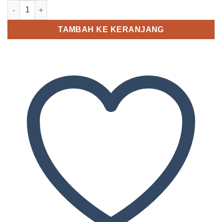
Kuantitas Q&Q VR28J001Y
TAMBAH KE KERANJANG