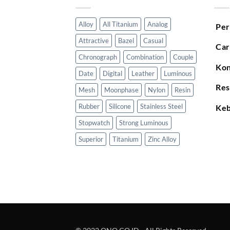
Alloy
All Titanium
Analog
Per
Attractive
Bazel
Casual
Car
Chronograph
Combination
Couple
Kon
Date
Digital
Leather
Luminous
Res
Mesh
Moonphase
Nylon
Resin
Rubber
Silicone
Stainless Steel
Keb
Stopwatch
Strong Luminous
Superior
Titanium
Zinc Alloy