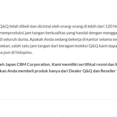
 Q&Q telah dibeli dan dicintai oleh orang-orang di lebih dari 120
k memproduksi jam tangan berkualitas yang handal dengan mengg
di seluruh dunia. Apakah Anda sedang bekerja di kantor selama s
pekan, salah satu jam tangan dari beragam koleksi Q&Q kami dapat
pa pun di hidupmu.
h Japan CBM Corporation. Kami memiliki sertifikat resmi dan l
kan Anda membeli produk hanya dari Dealer Q&Q dan Reseller R