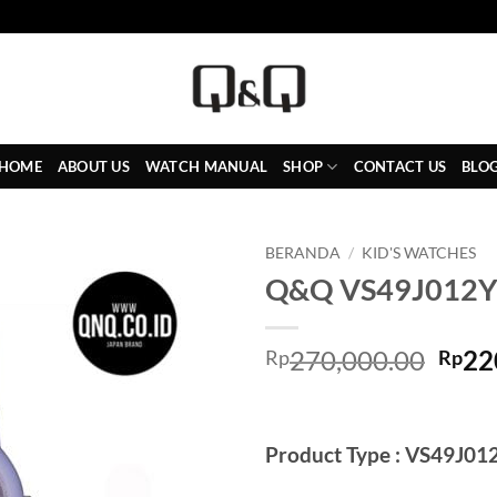
HOME
ABOUT US
WATCH MANUAL
SHOP
CONTACT US
BLO
BERANDA
/
KID'S WATCHES
Q&Q VS49J012
Add to
Wishlist
Harg
270,000.00
22
Rp
Rp
asli
adal
Rp27
Product Type : VS49J01