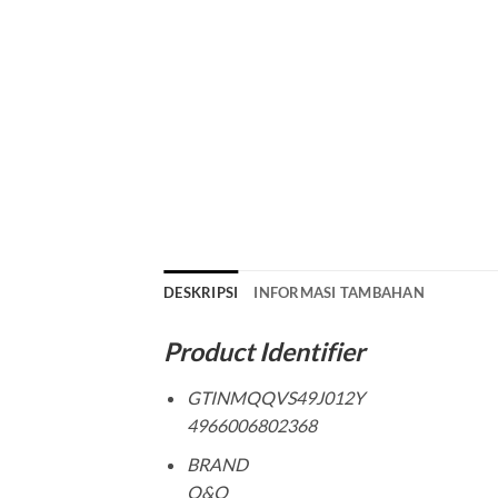
DESKRIPSI
INFORMASI TAMBAHAN
Product Identifier
GTINMQQVS49J012Y
4966006802368
BRAND
Q&Q