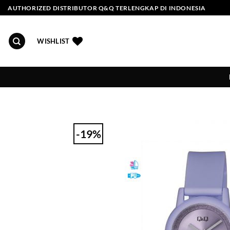
Skip
AUTHORIZED DISTRIBUTOR Q&Q TERLENGKAP DI INDONESIA
to
content
WISHLIST
-19%