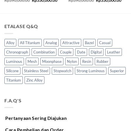
Rp
390,000.00
Rp
330,000.00
Rp
390,000.00
Rp
330,000.00
aslinya
saat
aslinya
saat
adalah:
ini
adalah:
ini
Rp390,000.00.
adalah:
Rp390,000.00.
adala
Rp330,000.00.
Rp33
ETALASE Q&Q
Alloy
All Titanium
Analog
Attractive
Bazel
Casual
Chronograph
Combination
Couple
Date
Digital
Leather
Luminous
Mesh
Moonphase
Nylon
Resin
Rubber
Silicone
Stainless Steel
Stopwatch
Strong Luminous
Superior
Titanium
Zinc Alloy
F.A.Q'S
Pertanyaan Sering Diajukan
Cara Pembelian dan Order