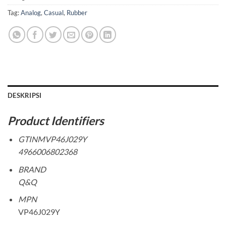
Tag:
Analog
,
Casual
,
Rubber
DESKRIPSI
Product Identifiers
GTINMVP46J029Y
4966006802368
BRAND
Q&Q
MPN
VP46J029Y