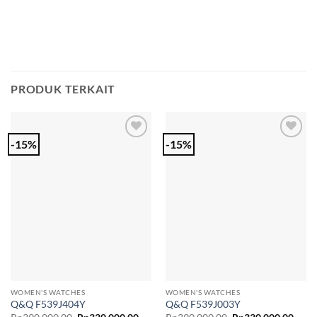
PRODUK TERKAIT
-15%
-15%
Add to
Add to
Wishlist
Wishlist
WOMEN'S WATCHES
WOMEN'S WATCHES
Q&Q F539J404Y
Q&Q F539J003Y
Harga
Harga
Harga
Harg