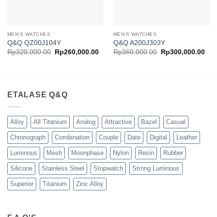
MEN'S WATCHES
MEN'S WATCHES
Q&Q QZ00J104Y
Q&Q A200J303Y
Harga
Harga
Harga
Har
Rp
320,000.00
Rp
260,000.00
Rp
360,000.00
Rp
300,000.00
aslinya
saat
aslinya
saa
adalah:
ini
adalah:
ini
Rp320,000.00.
adalah:
Rp360,000.00.
ada
Rp260,000.00.
Rp3
ETALASE Q&Q
Alloy
All Titanium
Analog
Attractive
Bazel
Casual
Chronograph
Combination
Couple
Date
Digital
Leather
Luminous
Mesh
Moonphase
Nylon
Resin
Rubber
Silicone
Stainless Steel
Stopwatch
Strong Luminous
Superior
Titanium
Zinc Alloy