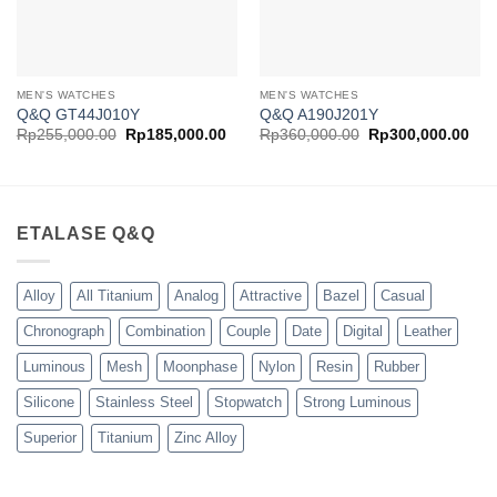
MEN'S WATCHES
MEN'S WATCHES
Q&Q GT44J010Y
Q&Q A190J201Y
Harga
Harga
Harga
Har
Rp
255,000.00
Rp
185,000.00
Rp
360,000.00
Rp
300,000.00
aslinya
saat
aslinya
saa
adalah:
ini
adalah:
ini
Rp255,000.00.
adalah:
Rp360,000.00.
ada
Rp185,000.00.
Rp3
ETALASE Q&Q
Alloy
All Titanium
Analog
Attractive
Bazel
Casual
Chronograph
Combination
Couple
Date
Digital
Leather
Luminous
Mesh
Moonphase
Nylon
Resin
Rubber
Silicone
Stainless Steel
Stopwatch
Strong Luminous
Superior
Titanium
Zinc Alloy