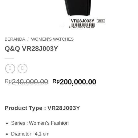
BERANDA
/
WOMEN'S WATCHES
Q&Q VR28J003Y
Harga
Harga
240,000.00
200,000.00
Rp
Rp
aslinya
saat
adalah:
ini
Rp240,000.00.
adalah:
Product Type : VR28J003Y
Rp200,000.0
Series : Women’s Fashion
Diameter : 4,1 cm