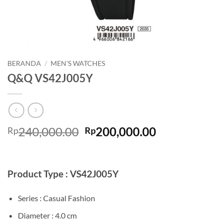
BERANDA
/
MEN'S WATCHES
Q&Q VS42J005Y
Harga
Harga
240,000.00
200,000.00
Rp
Rp
aslinya
saat
adalah:
ini
Rp240,000.00.
adalah:
Product Type : VS42J005Y
Rp200,000.0
Series : Casual Fashion
Diameter : 4.0 cm