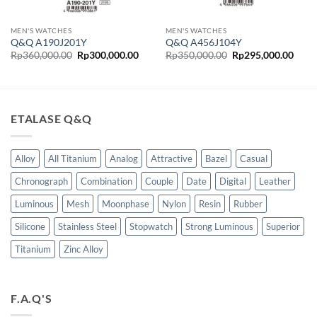
MEN'S WATCHES
MEN'S WATCHES
Q&Q A190J201Y
Q&Q A456J104Y
ga
Harga
Harga
Harga
Harg
Rp
360,000.00
Rp
300,000.00
Rp
350,000.00
Rp
295,000.00
t
aslinya
saat
aslinya
saat
adalah:
ini
adalah:
ini
lah:
Rp360,000.00.
adalah:
Rp350,000.00.
adala
20,000.00.
Rp300,000.00.
Rp29
ETALASE Q&Q
Alloy
All Titanium
Analog
Attractive
Bazel
Casual
Chronograph
Combination
Couple
Date
Digital
Leather
Luminous
Mesh
Moonphase
Nylon
Resin
Rubber
Silicone
Stainless Steel
Stopwatch
Strong Luminous
Superior
Titanium
Zinc Alloy
F.A.Q'S