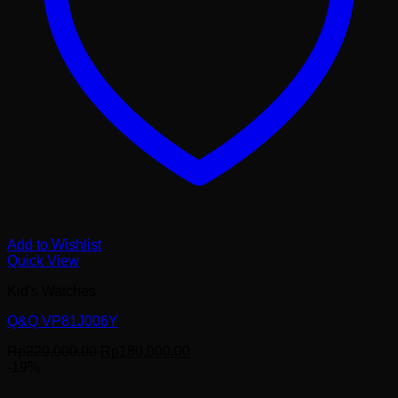
Add to Wishlist
Quick View
Kid's Watches
Q&Q VP81J006Y
Harga
Harga
Rp
220,000.00
Rp
180,000.00
aslinya
saat
-19%
adalah:
ini