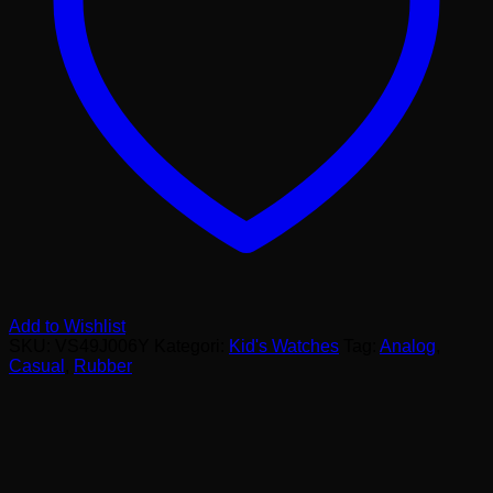
Add to Wishlist
SKU:
VS49J006Y
Kategori:
Kid's Watches
Tag:
Analog
,
Casual
,
Rubber