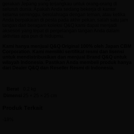
gerakan Jepang yang terjangkau untuk orang-orang di
seluruh dunia. Apakah Anda sedang bekerja di kantor
selama seminggu, berolahraga dengan teman, atau ketika
Anda berpakaian di pesta pada akhir pekan, salah satu jam
tangan dari beragam koleksi Q&Q kami dapat menjadi
aksesori yang tepat di pergelangan tangan Anda dalam
aktivitas apa pun di hidupmu.
Kami hanya menjual Q&Q Original 100% oleh Japan CBM
Corporation. Kami memiliki sertifikat resmi dan lisensi
untuk mendistribusikan dan menjual Brand Q&Q untuk
wilayah Indonesia. Pastikan Anda membeli produk hanya
dari Dealer Q&Q dan Reseller Resmi di Indonesia.
Berat
0.2 kg
Dimensi
25 × 25 × 25 cm
Produk Terkait
-18%