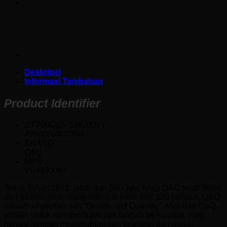
Deskripsi
Informasi Tambahan
Product Identifier
GTINMQQVS49J006Y
4966006802368
BRAND
Q&Q
MPN
VS49J006Y
Sejak Tahun 1976, lebih dari 500 Juta Arloji Q&Q telah dibeli
dan dicintai oleh orang-orang di lebih dari 120 Negara. Q&Q
adalah singkatan dari “Quality and Quantity”. Misi dari Q&Q
adalah untuk memproduksi jam tangan berkualitas yang
handal dengan menggabungkan keahlian dan mesin