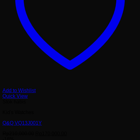
Add to Wishlist
Quick View
Stok habis
Kid's Watches
Q&Q VQ13J001Y
Harga
Harga
Rp
210,000.00
Rp
170,000.00
aslinya
saat
-18%