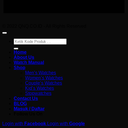
© 2022 QNQ.CO.ID - All Rights Reserved
Pencarian
untuk:
Home
About Us
Watch Manual
Shop
Men’s Watches
Women’s Watches
Couple’s Watches
Kid’s Watches
Stopwatches
Contact Us
BLOG
Masuk / Daftar
Follow Us On
Login with
Facebook
Login with
Google