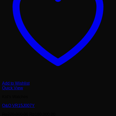
Add to Wishlist
Quick View
Kid's Watches
Q&Q VR15J007Y
Harga
Harga
Rp
220,000.00
Rp
180,000.00