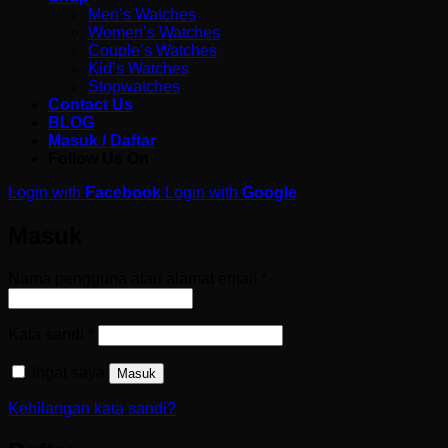
Men’s Watches
Women’s Watches
Couple’s Watches
Kid’s Watches
Stopwatches
Contact Us
BLOG
Masuk / Daftar
Follow Us On
Login with
Facebook
Login with
Google
Masuk
Wajib
Nama pengguna atau alamat email
*
Wajib
Kata sandi
*
Ingat saya
Masuk
Kehilangan kata sandi?