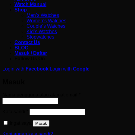
Watch Manual
Shop
Men’s Watches
Women’s Watches
Couple’s Watches
Kid’s Watches
Stopwatches
Contact Us
BLOG
Masuk / Daftar
Follow Us On
Login with
Facebook
Login with
Google
Masuk
Wajib
Nama pengguna atau alamat email
*
Wajib
Kata sandi
*
Ingat saya
Masuk
Kehilangan kata sandi?