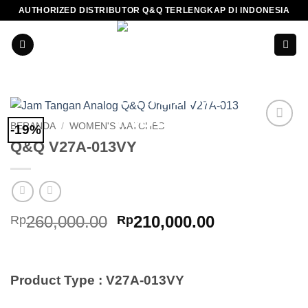
Skip
AUTHORIZED DISTRIBUTOR Q&Q TERLENGKAP DI INDONESIA
to
content
BERANDA
/
WOMEN'S WATCHES
-19%
Add to
Q&Q V27A-013VY
Wishlist
Harga
Harga
260,000.00
210,000.00
Rp
Rp
aslinya
saat
adalah:
ini
Rp260,000.00.
adalah:
Product Type : V27A-013VY
Rp210,000.0