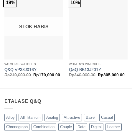
-19%
-10%
Add to
Add to
Wishlist
Wishlist
STOK HABIS
WOMEN'S WATCHES
WOMEN'S WATCHES
Q&Q VP33J016Y
Q&Q BB13J201Y
Harga
Harga
Harga
Har
Rp
210,000.00
Rp
170,000.00
Rp
340,000.00
Rp
305,000.00
aslinya
saat
aslinya
saa
adalah:
ini
adalah:
ini
Rp210,000.00.
adalah:
Rp340,000.00.
ada
Rp170,000.00.
Rp3
ETALASE Q&Q
Alloy
All Titanium
Analog
Attractive
Bazel
Casual
Chronograph
Combination
Couple
Date
Digital
Leather