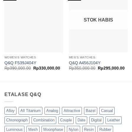
Wishlist
Wishlist
STOK HABIS
WOMEN'S WATCHES
MEN'S WATCHES
Q&Q F539J404Y
Q&Q A456J104Y
Harga
Harga
Harga
Har
Rp
390,000.00
Rp
330,000.00
Rp
350,000.00
Rp
295,000.00
aslinya
saat
aslinya
saa
adalah:
ini
adalah:
ini
Rp390,000.00.
adalah:
Rp350,000.00.
ada
Rp330,000.00.
Rp2
ETALASE Q&Q
Alloy
All Titanium
Analog
Attractive
Bazel
Casual
Chronograph
Combination
Couple
Date
Digital
Leather
Luminous
Mesh
Moonphase
Nylon
Resin
Rubber