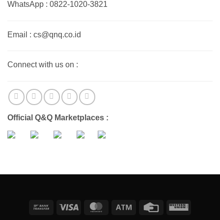
WhatsApp : 0822-1020-3821
Email : cs@qnq.co.id
Connect with us on :
Official Q&Q Marketplaces :
Bank
Visa
MasterCard
Atm
Credit
Western
Transfer
Card
Union