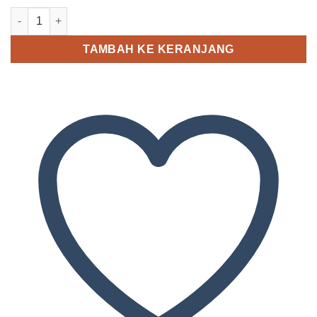
Kuantitas Q&Q V27A-014VY
TAMBAH KE KERANJANG