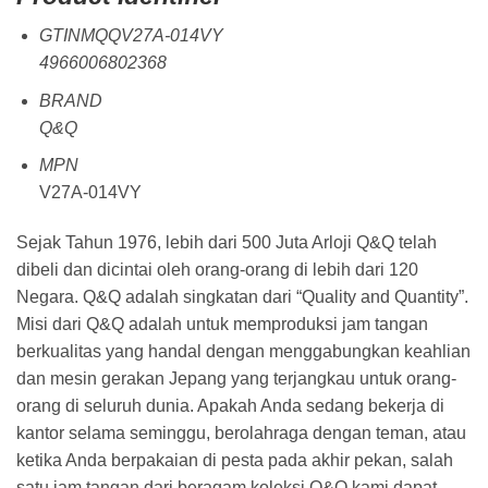
GTINMQQV27A-014VY
4966006802368
BRAND
Q&Q
MPN
V27A-014VY
Sejak Tahun 1976, lebih dari 500 Juta Arloji Q&Q telah
dibeli dan dicintai oleh orang-orang di lebih dari 120
Negara. Q&Q adalah singkatan dari “Quality and Quantity”.
Misi dari Q&Q adalah untuk memproduksi jam tangan
berkualitas yang handal dengan menggabungkan keahlian
dan mesin gerakan Jepang yang terjangkau untuk orang-
orang di seluruh dunia. Apakah Anda sedang bekerja di
kantor selama seminggu, berolahraga dengan teman, atau
ketika Anda berpakaian di pesta pada akhir pekan, salah
satu jam tangan dari beragam koleksi Q&Q kami dapat