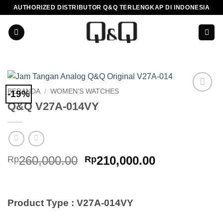
Skip
AUTHORIZED DISTRIBUTOR Q&Q TERLENGKAP DI INDONESIA
to
content
BERANDA
/
WOMEN'S WATCHES
-19%
Add to
Q&Q V27A-014VY
Wishlist
Harga
Harga
260,000.00
210,000.00
Rp
Rp
aslinya
saat
adalah:
ini
Rp260,000.00.
adalah:
Product Type : V27A-014VY
Rp210,000.0