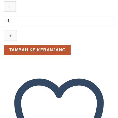
Kuantitas
Q&Q
VP34J065Y
TAMBAH KE KERANJANG