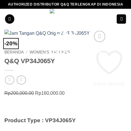
Skip
AUTHORIZED DISTRIBUTOR Q&Q TERLENGKAP DI INDONESIA
to
content
-20%
BERANDA
/
WOMEN'S WATCHES
Q&Q VP34J065Y
Add to Wishlist
Harga
Harga
Rp
200,000.00
Rp
160,000.00
aslinya
saat
adalah:
ini
Rp200,000.00.
adalah:
Product Type : VP34J065Y
Rp160,000.00.