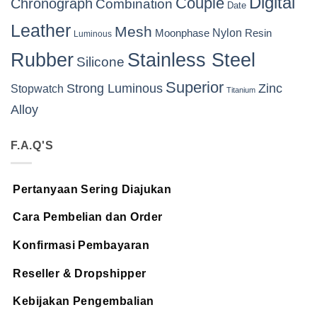
Digital
Couple
Chronograph
Combination
Date
Leather
Mesh
Nylon
Resin
Moonphase
Luminous
Rubber
Stainless Steel
Silicone
Superior
Strong Luminous
Zinc
Stopwatch
Titanium
Alloy
F.A.Q'S
Pertanyaan Sering Diajukan
Cara Pembelian dan Order
Konfirmasi Pembayaran
Reseller & Dropshipper
Kebijakan Pengembalian