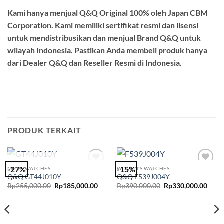
Kami hanya menjual Q&Q Original 100% oleh Japan CBM
Corporation. Kami memiliki sertifikat resmi dan lisensi
untuk mendistribusikan dan menjual Brand Q&Q untuk
wilayah Indonesia. Pastikan Anda membeli produk hanya
dari Dealer Q&Q dan Reseller Resmi di Indonesia.
PRODUK TERKAIT
STOK HABIS
-27%
-15%
MEN'S WATCHES
WOMEN'S WATCHES
Add to
Add to
Q&Q GT44J010Y
Q&Q F539J004Y
Wishlist
Wishlist
Harga
Harga
Harga
Harg
Rp
255,000.00
Rp
185,000.00
Rp
390,000.00
Rp
330,000.00
aslinya
saat
aslinya
saat
adalah:
ini
adalah:
ini
Rp255,000.00.
adalah:
Rp390,000.00.
adala
Rp185,000.00.
Rp33