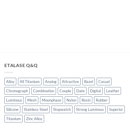
ga
t
lah:
35,000.00.
ETALASE Q&Q
Alloy
All Titanium
Analog
Attractive
Bazel
Casual
Chronograph
Combination
Couple
Date
Digital
Leather
Luminous
Mesh
Moonphase
Nylon
Resin
Rubber
Silicone
Stainless Steel
Stopwatch
Strong Luminous
Superior
Titanium
Zinc Alloy