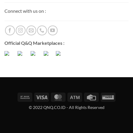
Connect with us on :
Official Q&Q Marketplaces :
Bank
Visa
MasterCard
Atm
Credit
Western
Transfer
Card
Union
© 2022 QNQ.CO.ID - All Rights Reserved