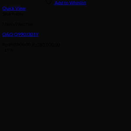
Add to Wishlist
Quick View
Stok habis
Men's Watches
Q&Q Q990J301Y
Harga
Harga
Rp
310,000.00
Rp
260,000.00
aslinya
saat
-19%
adalah:
ini
Rp310,000.00.
adalah:
Rp260,000.00.