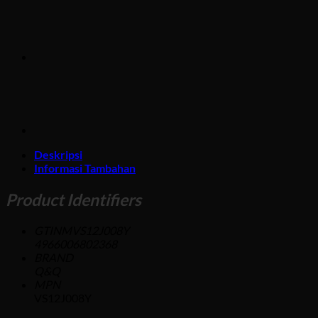
Deskripsi
Informasi Tambahan
Product Identifiers
GTINMVS12J008Y
4966006802368
BRAND
Q&Q
MPN
VS12J008Y