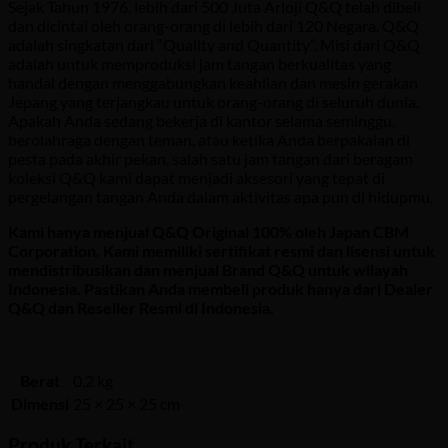
Sejak Tahun 1976, lebih dari 500 Juta Arloji Q&Q telah dibeli
dan dicintai oleh orang-orang di lebih dari 120 Negara. Q&Q
adalah singkatan dari “Quality and Quantity”. Misi dari Q&Q
adalah untuk memproduksi jam tangan berkualitas yang
handal dengan menggabungkan keahlian dan mesin gerakan
Jepang yang terjangkau untuk orang-orang di seluruh dunia.
Apakah Anda sedang bekerja di kantor selama seminggu,
berolahraga dengan teman, atau ketika Anda berpakaian di
pesta pada akhir pekan, salah satu jam tangan dari beragam
koleksi Q&Q kami dapat menjadi aksesori yang tepat di
pergelangan tangan Anda dalam aktivitas apa pun di hidupmu.
Kami hanya menjual Q&Q Original 100% oleh Japan CBM
Corporation. Kami memiliki sertifikat resmi dan lisensi untuk
mendistribusikan dan menjual Brand Q&Q untuk wilayah
Indonesia. Pastikan Anda membeli produk hanya dari Dealer
Q&Q dan Reseller Resmi di Indonesia.
Berat
0.2 kg
Dimensi
25 × 25 × 25 cm
Produk Terkait