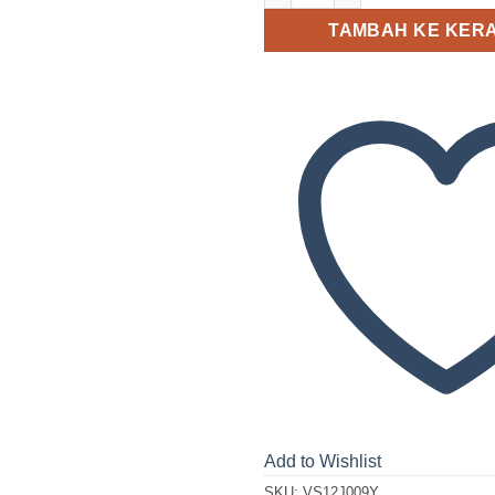
TAMBAH KE KER
Add to Wishlist
SKU:
VS12J009Y