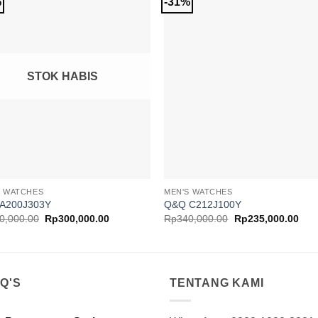
%
-31%
Add to
Add 
Wishlist
Wishl
STOK HABIS
S WATCHES
MEN'S WATCHES
A200J303Y
Q&Q C212J100Y
Harga
Harga
Harga
Har
0,000.00
Rp
300,000.00
Rp
340,000.00
Rp
235,000.00
aslinya
saat
aslinya
saat
adalah:
ini
adalah:
ini
Rp360,000.00.
adalah:
Rp340,000.00.
adal
Rp300,000.00.
Rp2
.Q'S
TENTANG KAMI