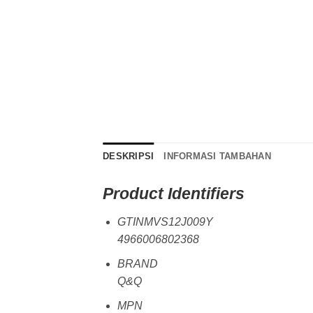
DESKRIPSI
INFORMASI TAMBAHAN
Product Identifiers
GTINMVS12J009Y
4966006802368
BRAND
Q&Q
MPN