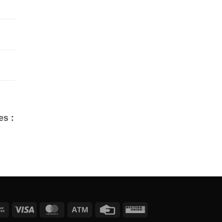
es :
Bank
Visa
MasterCard
Atm
Credit
Western
Transfer
Card
Union