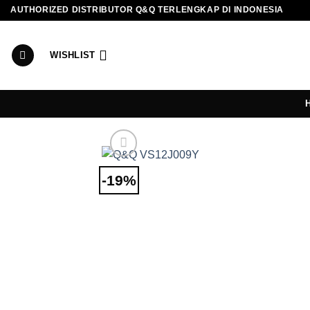
Skip
AUTHORIZED DISTRIBUTOR Q&Q TERLENGKAP DI INDONESIA
to
content
WISHLIST
-19%