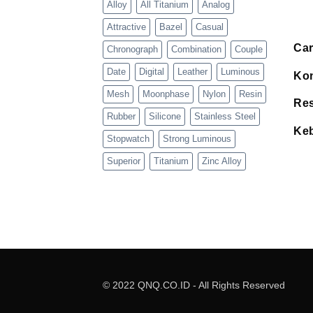
Alloy
All Titanium
Analog
Attractive
Bazel
Casual
Car
Chronograph
Combination
Couple
Date
Digital
Leather
Luminous
Kon
Mesh
Moonphase
Nylon
Resin
Res
Rubber
Silicone
Stainless Steel
Keb
Stopwatch
Strong Luminous
Superior
Titanium
Zinc Alloy
© 2022 QNQ.CO.ID - All Rights Reserved