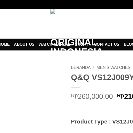
HOME
ABOUT US
WATCH MANUAL
SHOP
CONTACT US
BLO
BERANDA
/
MEN'S WATCHES
Q&Q VS12J009
Add to
Wishlist
Harg
260,000.00
21
Rp
Rp
asli
adal
Rp26
Product Type : VS12J