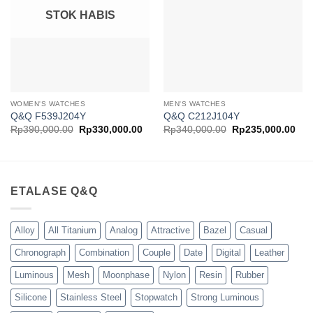
STOK HABIS
WOMEN'S WATCHES
MEN'S WATCHES
Q&Q F539J204Y
Q&Q C212J104Y
Harga
Harga
Harga
Har
Rp
390,000.00
Rp
330,000.00
Rp
340,000.00
Rp
235,000.00
aslinya
saat
aslinya
saa
adalah:
ini
adalah:
ini
Rp390,000.00.
adalah:
Rp340,000.00.
ada
Rp330,000.00.
Rp2
ETALASE Q&Q
Alloy
All Titanium
Analog
Attractive
Bazel
Casual
Chronograph
Combination
Couple
Date
Digital
Leather
Luminous
Mesh
Moonphase
Nylon
Resin
Rubber
Silicone
Stainless Steel
Stopwatch
Strong Luminous