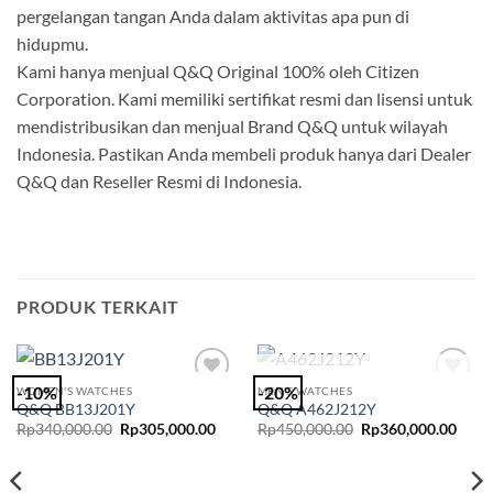
pergelangan tangan Anda dalam aktivitas apa pun di
hidupmu.
Kami hanya menjual Q&Q Original 100% oleh Citizen
Corporation. Kami memiliki sertifikat resmi dan lisensi untuk
mendistribusikan dan menjual Brand Q&Q untuk wilayah
Indonesia. Pastikan Anda membeli produk hanya dari Dealer
Q&Q dan Reseller Resmi di Indonesia.
PRODUK TERKAIT
STOK HABIS
-10%
-20%
WOMEN'S WATCHES
MEN'S WATCHES
Add to
Add to
Q&Q BB13J201Y
Q&Q A462J212Y
Wishlist
Wishlist
Harga
Harga
Harga
Harg
Rp
340,000.00
Rp
305,000.00
Rp
450,000.00
Rp
360,000.00
aslinya
saat
aslinya
saat
adalah:
ini
adalah:
ini
Rp340,000.00.
adalah:
Rp450,000.00.
adala
Rp305,000.00.
Rp36