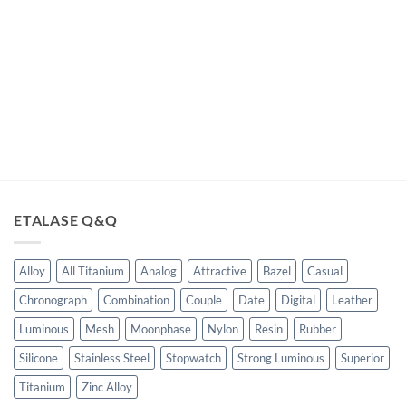
ga
t
lah:
20,000.00.
ETALASE Q&Q
Alloy
All Titanium
Analog
Attractive
Bazel
Casual
Chronograph
Combination
Couple
Date
Digital
Leather
Luminous
Mesh
Moonphase
Nylon
Resin
Rubber
Silicone
Stainless Steel
Stopwatch
Strong Luminous
Superior
Titanium
Zinc Alloy