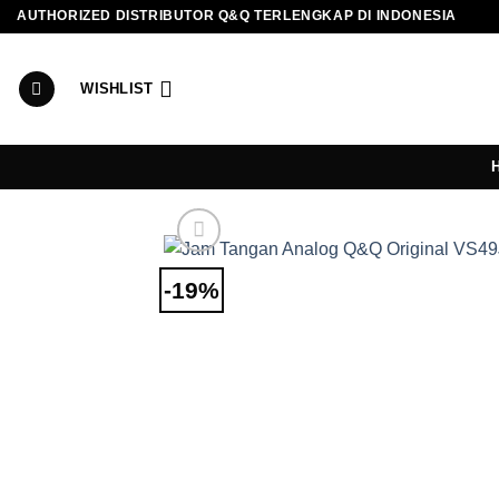
Skip
AUTHORIZED DISTRIBUTOR Q&Q TERLENGKAP DI INDONESIA
to
content
WISHLIST
-19%