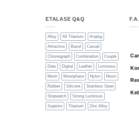
ETALASE Q&Q
F.A
Alloy
All Titanium
Analog
Attractive
Bazel
Casual
Car
Chronograph
Combination
Couple
Date
Digital
Leather
Luminous
Kon
Mesh
Moonphase
Nylon
Resin
Res
Rubber
Silicone
Stainless Steel
Keb
Stopwatch
Strong Luminous
Superior
Titanium
Zinc Alloy