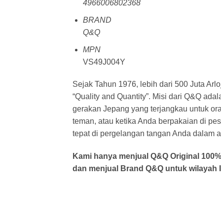
4966006802368
BRAND
Q&Q
MPN
VS49J004Y
Sejak Tahun 1976, lebih dari 500 Juta Arlo
“Quality and Quantity”. Misi dari Q&Q a
gerakan Jepang yang terjangkau untuk or
teman, atau ketika Anda berpakaian di pe
tepat di pergelangan tangan Anda dalam ak
Kami hanya menjual Q&Q Original 100% o
dan menjual Brand Q&Q untuk wilayah I