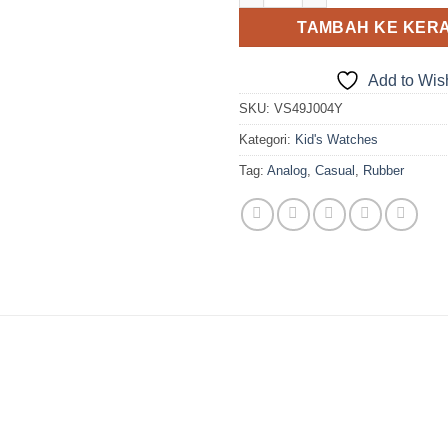
TAMBAH KE KER
Add to Wish
SKU:
VS49J004Y
Kategori:
Kid's Watches
Tag:
Analog
,
Casual
,
Rubber