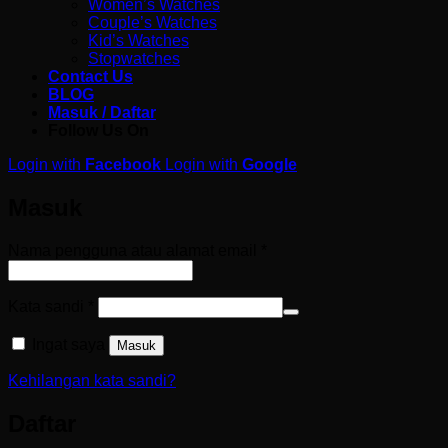
Women’s Watches
Couple’s Watches
Kid’s Watches
Stopwatches
Contact Us
BLOG
Masuk / Daftar
Follow Us On
Login with
Facebook
Login with
Google
Masuk
Wajib
Nama pengguna atau alamat email
*
Wajib
Kata sandi
*
Ingat saya
Masuk
Kehilangan kata sandi?
Daftar